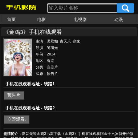
首页
电影
电视剧
动漫
女优大全
av番号
《金鸡3》手机在线观看
主演：吴君如 古天乐 张家
辉 陈妍希 黄子华 陈奕迅 曾
导演：邹凯光
国祥 黄百鸣 王菀之
年份：2014
地区：香港
分类：
喜剧片
状态：预告片
手机在线观看地址 - 线路1
预告片
手机在线观看地址 - 线路2
立即观看.
剧情简介：
影音先锋金鸡3迅雷下载《金鸡3》手机在线观看阿金十六岁就开始做