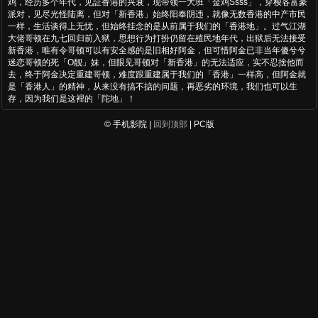
鸡，经历多个年代，见証香港的兴衰，现带领一大班「金鸡Ssss」，穿梭各富豪
派对，见尽光怪陆离，但对「新香港」始终阳奉阴违，就像无数香港的中产市民
一样，生活谈得上无忧，但始终挂念的是从前属于我们的「香港地」。过气江湖
大佬哥顿在九七回归前入狱，思想行为打扮仍留在殖民地年代，出狱后无法接受
新香港，唯有令哥顿可以有安全感的是旧相好阿金，但可惜阿金已非当年傻兮兮
迷恋哥顿的死「O靓」妹，但眼见哥顿对「新香港」的无法适应，实不忍捨他而
去，终于阿金决定重建哥顿，难度跟重建属于我们的「香港」一样高，但阿金就
是「香港人」的精神，从来没有搞不掂的问题，再恶劣的环境，我们也可以生
存，因为我们是这裡的「陀地」！
© 手机影院 |
回到顶部
| PC版