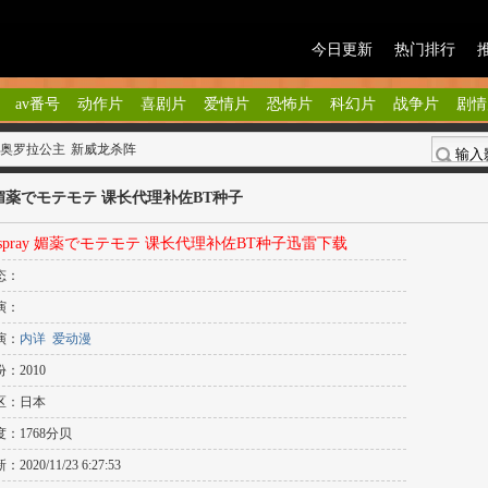
今日更新
热门排行
av番号
动作片
喜剧片
爱情片
恐怖片
科幻片
战争片
剧情
奥罗拉公主
新威龙杀阵
ay 媚薬でモテモテ 课长代理补佐BT种子
-spray 媚薬でモテモテ 课长代理补佐BT种子迅雷下载
态：
演：
演：
内详
爱动漫
：2010
区：日本
度：
1768
分贝
：2020/11/23 6:27:53