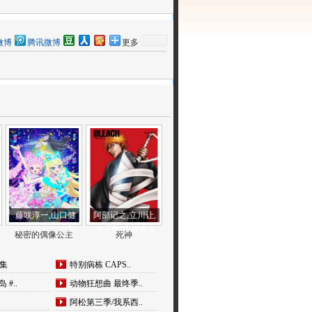
微博
腾讯微博
更多
藤咲淳一,山口健
阿部记之,立川让,
太郎
今千秋,小坂春女
秘密的偶像公主
死神
全集
特别病栋 CAPS..
 #..
动物狂想曲 最终季..
阿松第三季/我系西..