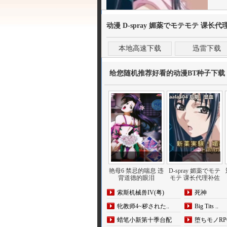
动漫 D-spray 媚薬でモテモテ 课长
本地高速下载
迅雷下载
给您随机推荐好看的动漫BT种子下载
艳母6 禁忌的喘息 违
D-spray 媚薬でモテ
背道德的眼泪
モテ 课长代理补佐
索斯机械兽IV(粤)
死神
牝教师4~秽された..
Big Tits ..
蜡笔小新第十季台配
堕ちモノRPG