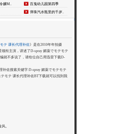
令嬢M..
百鬼幼儿园第四季
弹珠汽水瓶里的千岁..
モテモテ 课长代理补佐
》是在2010年年拍摄
星领衔主演，讲述了D-spray 媚薬でモテモテ
剧情小编就不多说了，请给位自己用迅雷下载D-
理补佐搜索关键字:D-spray 媚薬でモテモテ
媚薬でモテモテ 课长代理补佐BT下载就可以找到我
旋风。