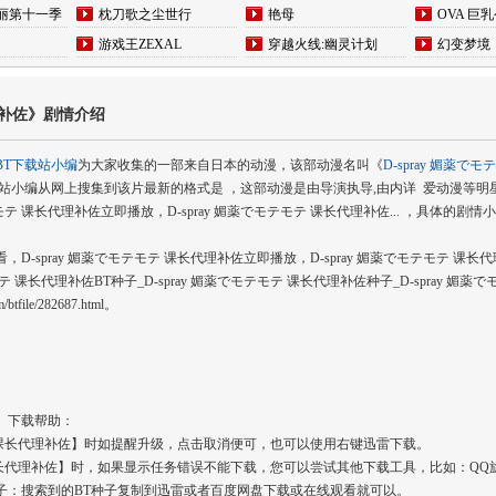
丽第十一季
枕刀歌之尘世行
艳母
OVA 巨乳
游戏王ZEXAL
穿越火线:幽灵计划
幻变梦境
代理补佐》剧情介绍
BT下载站小编
为大家收集的一部来自日本的动漫，该部动漫名叫《
D-spray 媚薬で
，老虎BT下载站小编从网上搜集到该片最新的格式是 ，这部动漫是由导演执导,由内详 爱动漫等明
モテ 课长代理补佐立即播放，D-spray 媚薬でモテモテ 课长代理补佐... ，具体的
看，D-spray 媚薬でモテモテ 课长代理补佐立即播放，D-spray 媚薬でモテモテ 课长代
テ 课长代理补佐BT种子_D-spray 媚薬でモテモテ 课长代理补佐种子_D-spray 
file/282687.html。
佐】下载帮助：
テモテ 课长代理补佐】时如提醒升级，点击取消便可，也可以使用右键迅雷下载。
モテ 课长代理补佐】时，如果显示任务错误不能下载，您可以尝试其他下载工具，比如：QQ
佐BT种子：搜索到的BT种子复制到迅雷或者百度网盘下载或在线观看就可以。