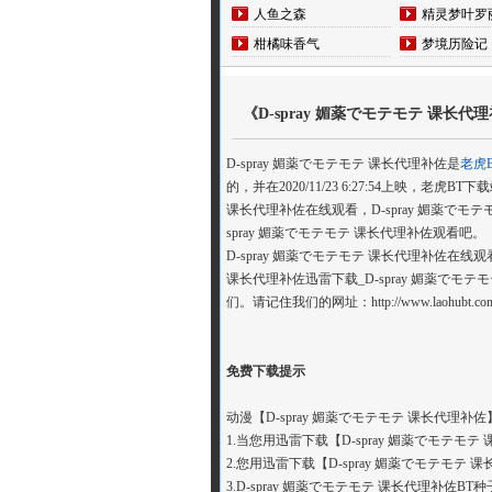
人鱼之森
精灵梦叶罗
柑橘味香气
梦境历险记
《D-spray 媚薬でモテモテ 课长
D-spray 媚薬でモテモテ 课长代理补佐是
老虎
的，并在2020/11/23 6:27:54上映
课长代理补佐在线观看，D-spray 媚薬でモテ
spray 媚薬でモテモテ 课长代理补佐观看吧。
D-spray 媚薬でモテモテ 课长代理补佐在线观
课长代理补佐迅雷下载_D-spray 媚薬でモテモ
们。请记住我们的网址：http://www.laohubt.com/bt
免费下载提示
动漫【D-spray 媚薬でモテモテ 课长代理补
1.当您用迅雷下载【D-spray 媚薬でモ
2.您用迅雷下载【D-spray 媚薬でモテ
3.D-spray 媚薬でモテモテ 课长代理补