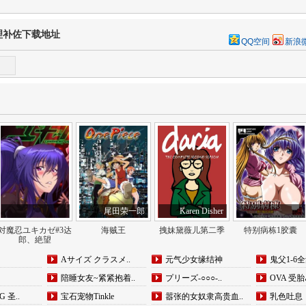
代理补佐下载地址
QQ空间
新浪
尾田荣一郎
Karen Disher
対魔忍ユキカゼ#3达
海贼王
拽妹黛薇儿第二季
特别病栋1胶囊
郎、絶望
Aサイズ クラスメ..
元气少女缘结神
鬼父1-6
陪睡女友~紧紧抱着..
プリーズ-○○○-..
OVA 受胎岛
 圣..
宝石宠物Tinkle
嚣张的女奴隶高贵血..
乳色吐息