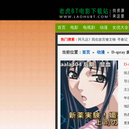
首页
电影
电视剧
动漫
女优大全
热门搜索：
阿凡达3
我在故宫修文物
寻秦记
当前位置：
首页
»
动漫
» D-spr
D
状
导
主
年份
地
热
更新