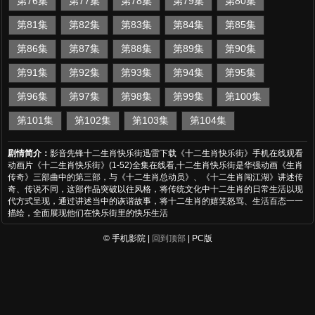
第76集
第77集
第78集
第79集
第80集
第81集
第82集
第83集
第84集
第85集
第86集
第87集
第88集
第89集
第90集
第91集
第92集
第93集
第94集
第95集
第96集
第97集
第98集
第99集
第100集
第101集
第102集
第103集
第104集
剧情简介：
影音先锋十二生肖快乐街迅雷下载《十二生肖快乐街》手机在线观看
动画片《十二生肖快乐街》(1-52)全集在线看,十二生肖快乐街是华强动画《生肖
传奇》三部曲中的第三部，与《十二生肖总动员》、《十二生肖闯江湖》讲述传
奇、传说不同，这部作品突破以往风格，将传统文化中十二生肖的日常生活以现
代方式呈现，通过讲述当中的诙谐故事，将十二生肖的嬉笑怒骂、生活百态一一
描绘，全面展现他们在快乐街里的快乐生活
© 手机影院 |
回到顶部
| PC版